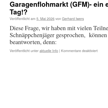
Garagenflohmarkt (GFM)- ein e
Tag!?
Veröffentlicht am
5. Mai 2026
von
Gerhard Iwers
Diese Frage, wir haben mit vielen Teil
Schnäppchenjäger gesprochen, können 
beantworten, denn:
für
Veröffentlicht unter
aktuelle Info
|
Kommentare deaktiviert
Garage
(GFM)
ein
erfolgr
Tag!?