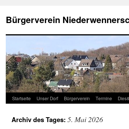
Zum
Inhalt
Bürgerverein Niederwennersch
springen
Startseite
Unser Dorf
Bürgerverein
Termine
Dies
5. Mai 2026
Archiv des Tages: