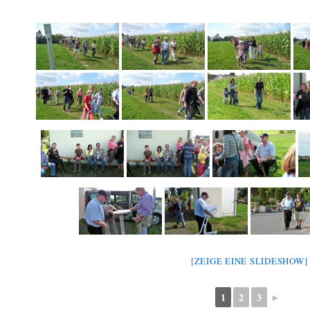
[ZEIGE EINE SLIDESHOW]
1
2
3
►