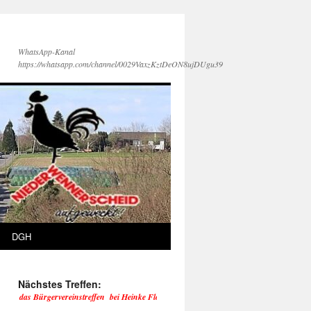
WhatsApp-Kanal
https://whatsapp.com/channel/0029VaxzKztDeON8ujDUgu39
DGH
Nächstes Treffen:
 das Bürgervereinstreffen bei Heinke Floss und Uli Fortmann im Buschöhrchen 29 statt.