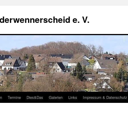
derwennerscheid e. V.
in
Termine
Dies&Das
Galerien
Links
Impressum & Datenschutz
Am 06.08.2026 findet