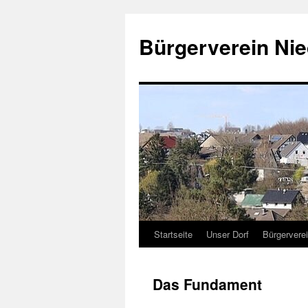
Zum
Inhalt
Bürgerverein Nie
springen
Startseite
Unser Dorf
Bürgervere
Das Fundament