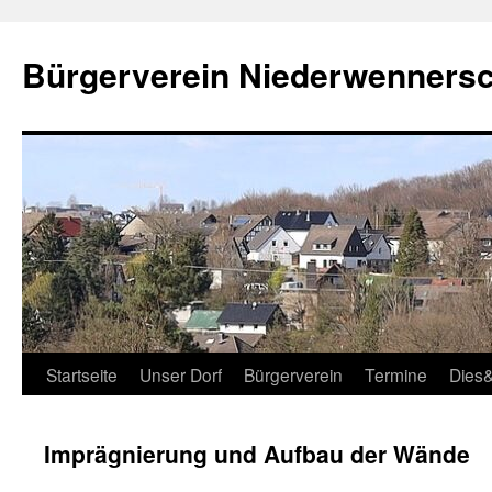
Zum
Inhalt
Bürgerverein Niederwennersch
springen
Startseite
Unser Dorf
Bürgerverein
Termine
Dies
Imprägnierung und Aufbau der Wände